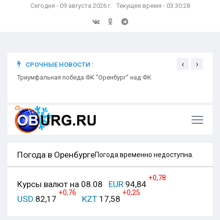
Сегодня - 09 августа 2026 г. Текущее время - 03:30:29
‹
›
СРОЧНЫЕ НОВОСТИ :
ком
Триумфальная победа ФК "Оренбург" над ФК
Откр
Ники
Погода в Оренбурге
Погода временно недоступна.
+0,78
Курсы валют на 08.08
EUR
94,84
+0,76
+0,25
USD
82,17
KZT
17,58