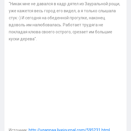
"Никак мне не давался в кадр дятел из Зауральной рощи,
уже кажется весь город его видел, а я только слышала
стук:-) И сегодня на обеденной прогулке, наконец
вдоволь им налюбовалась. Работает трудяга не
покладая клюва своего острого, срезает им большие
куски дерева".
Источник:
http://vgannaa.livejournal.com/595231.html