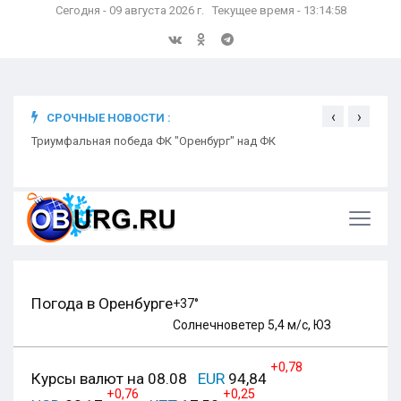
Сегодня - 09 августа 2026 г. Текущее время - 13:14:59
‹
›
СРОЧНЫЕ НОВОСТИ :
ком
Триумфальная победа ФК "Оренбург" над ФК
Откр
Ники
Погода в Оренбурге
+37°
Солнечно
ветер 5,4 м/с, ЮЗ
+0,78
Курсы валют на 08.08
EUR
94,84
+0,76
+0,25