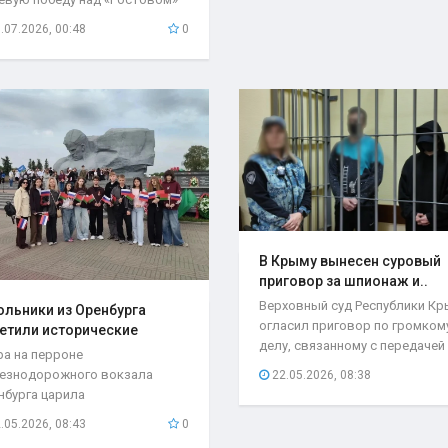
чётом 2:1...
.07.2026, 00:48
0
В Крыму вынесен суровый
приговор за шпионаж и..
Верховный суд Республики К
льники из Оренбурга
огласил приговор по громком
етили исторические
делу, связанному с передачей
та..
ра на перроне
секретной...
езнодорожного вокзала
22.05.2026, 08:38
нбурга царила
быкновенная атмосфера. С
.05.2026, 08:43
0
бывшего поезда...