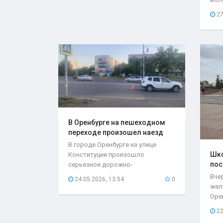
со с
27
В Оренбурге на пешеходном
переходе произошел наезд
на..
В городе Оренбурге на улице
Шко
Конституции произошло
пос
серьезное дорожно-
мес
транспортное происшествие,
Вче
24.05.2026, 13:54
0
которое...
жел
Оре
нео
22
при