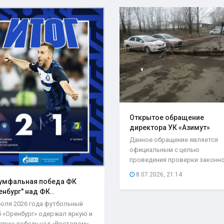
Открытое обращение
директора УК «Азимут»
Елены..
Данное обращение является
официальным с целью
проведения проверки законн
возложения ответственности.
8.07.2026, 21:14
умфальная победа ФК
енбург" над ФК..
июля 2026 года футбольный
б «Оренбург» одержал яркую и
евую победу над «Ростовом»