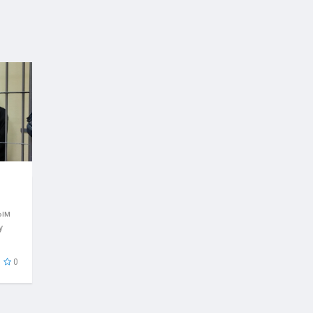
рым
у
0