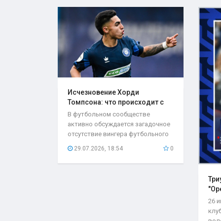
Исчезновение Хорди
Томпсона: что происходит с
игроком..
В футбольном сообществе
активно обсуждается загадочное
отсутствие вингера футбольного
клуба «Оренбург»...
29.07.2026, 18:54
0
Три
"Ор
26 
клу
вол