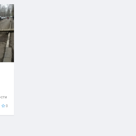
ости
..
0