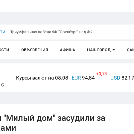
И :
Триумфальная победа ФК "Оренбург" над ФК
ОСТИ
ОБЪЯВЛЕНИЯ
АФИША
НАШ ГОРОД
СА
+0,78
Курсы валют на 08.08
EUR
94,84
USD
82,1
, С
 "Милый дом" засудили за
ками