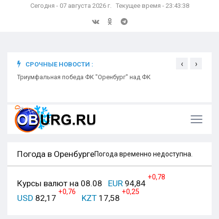
Сегодня - 07 августа 2026 г. Текущее время - 23:43:39
‹
›
СРОЧНЫЕ НОВОСТИ :
ком
Триумфальная победа ФК "Оренбург" над ФК
Откр
Ники
Погода в Оренбурге
Погода временно недоступна.
+0,78
Курсы валют на 08.08
EUR
94,84
+0,76
+0,25
USD
82,17
KZT
17,58