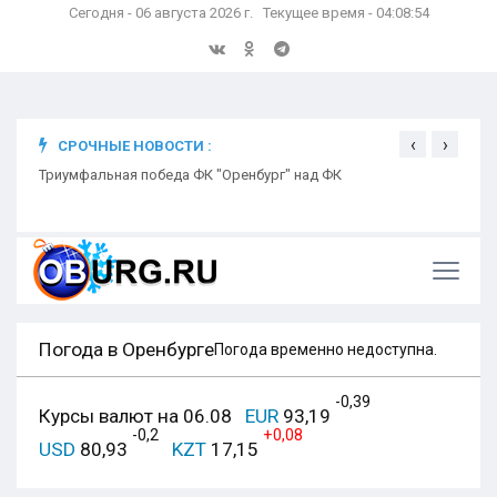
Сегодня - 06 августа 2026 г. Текущее время - 04:08:55
‹
›
СРОЧНЫЕ НОВОСТИ :
ком
Триумфальная победа ФК "Оренбург" над ФК
Откр
Ники
Погода в Оренбурге
Погода временно недоступна.
-0,39
Курсы валют на 06.08
EUR
93,19
-0,2
+0,08
USD
80,93
KZT
17,15