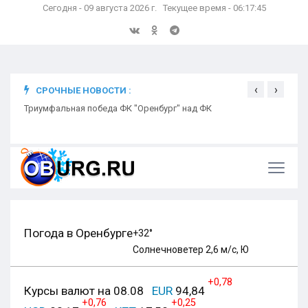
Сегодня - 09 августа 2026 г. Текущее время - 06:17:46
‹
›
СРОЧНЫЕ НОВОСТИ :
ком
Триумфальная победа ФК "Оренбург" над ФК
Откр
Ники
Погода в Оренбурге
+32°
Солнечно
ветер 2,6 м/с, Ю
+0,78
Курсы валют на 08.08
EUR
94,84
+0,76
+0,25