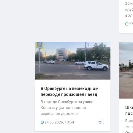
26 
клу
вол
со с
27
В Оренбурге на пешеходном
переходе произошел наезд
на..
В городе Оренбурге на улице
Шко
Конституции произошло
пос
серьезное дорожно-
мес
транспортное происшествие,
Вче
24.05.2026, 13:54
0
которое...
жел
Оре