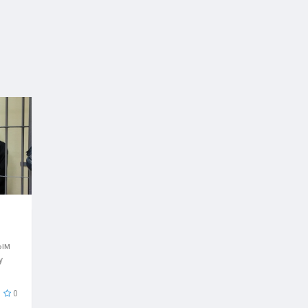
рым
у
0