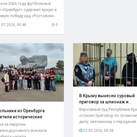
июля 2026 года футбольный
б «Оренбург» одержал яркую и
евую победу над «Ростовом»
чётом 2:1...
.07.2026, 00:48
0
В Крыму вынесен суровый
приговор за шпионаж и..
Верховный суд Республики К
льники из Оренбурга
огласил приговор по громком
етили исторические
делу, связанному с передачей
та..
ра на перроне
секретной...
езнодорожного вокзала
22.05.2026, 08:38
нбурга царила