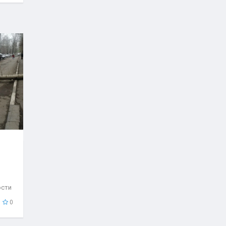
ости
..
0