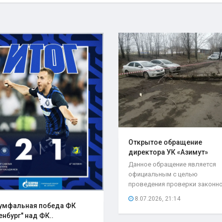
Открытое обращение
директора УК «Азимут»
Елены..
Данное обращение является
официальным с целью
проведения проверки законн
возложения ответственности.
8.07.2026, 21:14
умфальная победа ФК
енбург" над ФК..