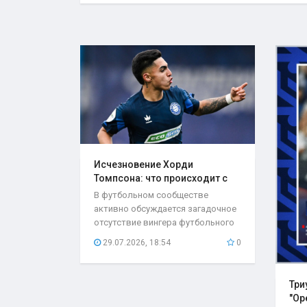
Исчезновение Хорди
Томпсона: что происходит с
игроком..
В футбольном сообществе
активно обсуждается загадочное
отсутствие вингера футбольного
клуба «Оренбург»...
29.07.2026, 18:54
0
Три
"Ор