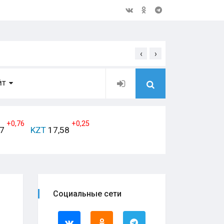
‹
›
Открытое обращение дирек
ЙТ
+0,76
+0,25
17
KZT
17,58
Социальные сети