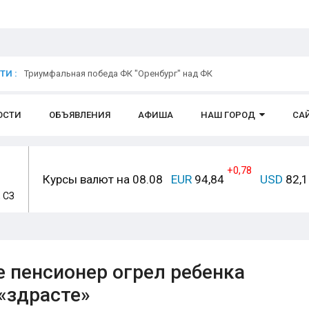
И :
Триумфальная победа ФК "Оренбург" над ФК
ОСТИ
ОБЪЯВЛЕНИЯ
АФИША
НАШ ГОРОД
СА
+0,78
Курсы валют на 08.08
EUR
94,84
USD
82,
, СЗ
 пенсионер огрел ребенка
 «здрасте»