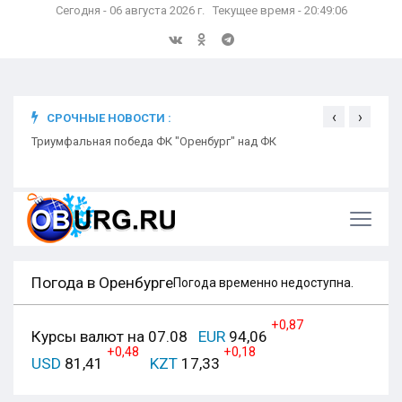
Сегодня - 06 августа 2026 г. Текущее время - 20:49:07
‹
›
СРОЧНЫЕ НОВОСТИ :
ком
Триумфальная победа ФК "Оренбург" над ФК
Откр
Ники
Погода в Оренбурге
Погода временно недоступна.
+0,87
Курсы валют на 07.08
EUR
94,06
+0,48
+0,18
USD
81,41
KZT
17,33