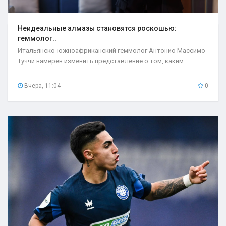
Неидеальные алмазы становятся роскошью:
геммолог..
Итальянско-южноафриканский геммолог Антонио Массимо
Туччи намерен изменить представление о том, каким...
Вчера, 11:04
0