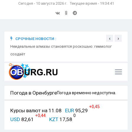
Сегодня - 10 августа 2026 г. Текущее время - 19:34:42
‹
›
СРОЧНЫЕ НОВОСТИ :
мник
Неидеальные алмазы становятся роскошью: геммолог
Неид
создаёт
созд
Погода в Оренбурге
Погода временно недоступна.
+0,45
Курсы валют на 11.08
EUR
95,29
+0,44
0
USD
82,61
KZT
17,58