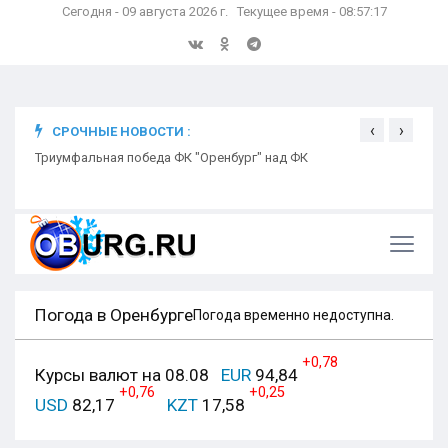
Сегодня - 09 августа 2026 г. Текущее время - 08:57:18
‹
›
СРОЧНЫЕ НОВОСТИ :
ком
Триумфальная победа ФК "Оренбург" над ФК
Откр
Ники
Погода в Оренбурге
Погода временно недоступна.
+0,78
Курсы валют на 08.08
EUR
94,84
+0,76
+0,25
USD
82,17
KZT
17,58