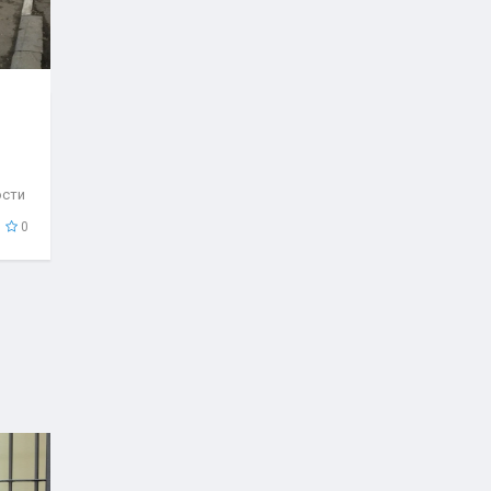
ости
..
0