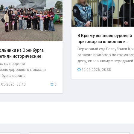
В Крыму вынесен суровый
приговор за шпионаж и..
Верховный суд Республики К
льники из Оренбурга
огласил приговор по громком
етили исторические
делу, связанному с передачей
та..
ра на перроне
секретной...
езнодорожного вокзала
22.05.2026, 08:38
нбурга царила
быкновенная атмосфера. С
.05.2026, 08:43
0
бывшего поезда...