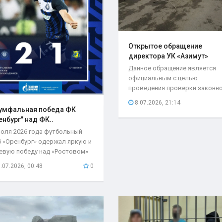
Открытое обращение
директора УК «Азимут»
Елены..
Данное обращение является
официальным с целью
проведения проверки законн
возложения ответственности.
8.07.2026, 21:14
умфальная победа ФК
енбург" над ФК..
июля 2026 года футбольный
б «Оренбург» одержал яркую и
евую победу над «Ростовом»
чётом 2:1...
.07.2026, 00:48
0