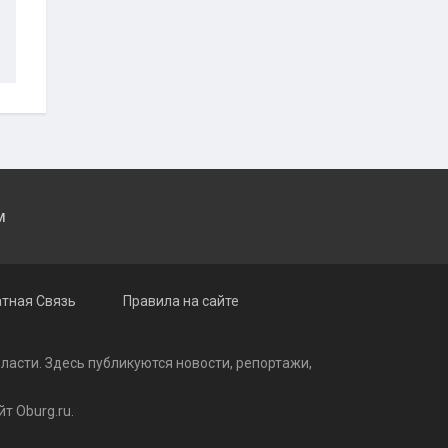
M
тная Связь
Правила на сайте
бласти. Здесь публикуются
новости
, репортажи,
т Oburg.ru.