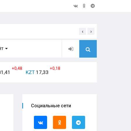
‹
›
Открытое обращение дирек
ЙТ
+0,48
+0,18
1,41
KZT
17,33
Социальные сети