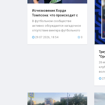
Исчезновение Хорди
Томпсона: что происходит с
игроком..
В футбольном сообществе
активно обсуждается загадочное
отсутствие вингера футбольного
клуба «Оренбург»...
29.07.2026, 18:54
0
Три
"Ор
26 
клу
вол
со с
27