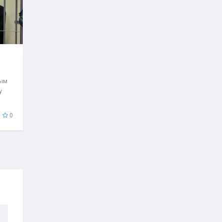
рым
у
0