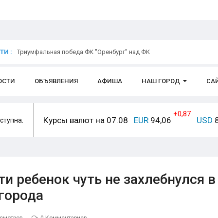
И :
Триумфальная победа ФК "Оренбург" над ФК
ОСТИ
ОБЪЯВЛЕНИЯ
АФИША
НАШ ГОРОД
СА
+0,87
Курсы валют на 07.08
EUR
94,06
USD
8
ступна.
и ребенок чуть не захлебнулся в
города