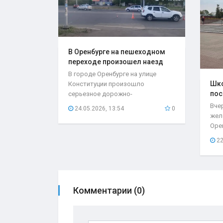
В Оренбурге на пешеходном
переходе произошел наезд
на..
В городе Оренбурге на улице
Шко
Конституции произошло
пос
серьезное дорожно-
мес
транспортное происшествие,
Вче
24.05.2026, 13:54
0
которое...
жел
Оре
нео
22
при
Комментарии (0)