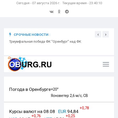
Сегодня - 07 августа 2026 г. Текущее время - 23:40:11
‹
›
СРОЧНЫЕ НОВОСТИ :
ком
Триумфальная победа ФК "Оренбург" над ФК
Откр
Ники
Погода в Оренбурге
+20°
Ясно
ветер 2,6 м/с, СВ
+0,78
Курсы валют на 08.08
EUR
94,84
+0,76
+0,25