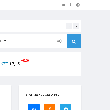
‹
›
Открытое обращение дирек
ЙТ
+0,08
KZT
17,15
Социальные сети