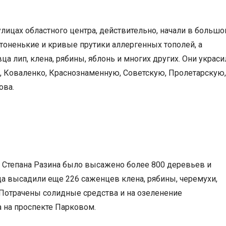
улицах областного центра, действительно, начали в больш
 тоненькие и кривые прутики аллергенных тополей, а
 лип, клена, рябины, яблонь и многих других. Они украси
 Коваленко, Краснознаменную, Советскую, Пролетарскую,
ова.
л. Степана Разина было высажено более 800 деревьев и
ода высадили еще 226 саженцев клена, рябины, черемухи,
 Потрачены солидные средства и на озеленение
 на проспекте Парковом.