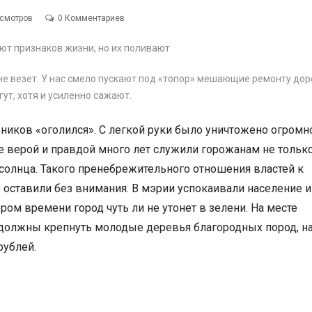
осмотров
0 Комментариев
е везет. У нас смело пускают под «топор» мешающие ремонту дор
ут, хотя и усиленно сажают.
вников «оголился». С легкой руки было уничтожено огромн
 верой и правдой много лет служили горожанам не тольк
 солнца. Такого пренебрежительного отношения властей к
 оставили без внимания. В мэрии успокаивали население и
ором времени город чуть ли не утонет в зелени. На месте
 должны крепнуть молодые деревья благородных пород, н
рублей.