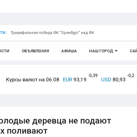
И :
Триумфальная победа ФК "Оренбург" над ФК
ОСТИ
ОБЪЯВЛЕНИЯ
АФИША
НАШ ГОРОД
СА
-0,39
-0,2
Курсы валют на 06.08
EUR
93,19
USD
80,93
молодые деревца не подают
их поливают