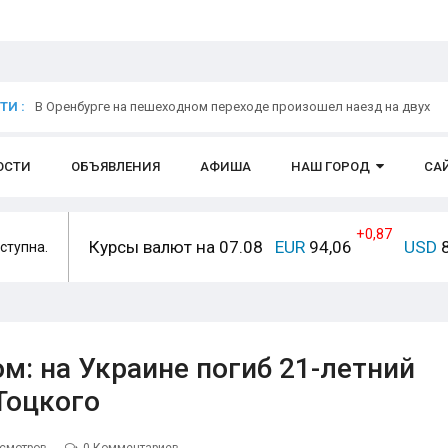
И :
В Оренбурге на пешеходном переходе произошел наезд на двух
ОСТИ
ОБЪЯВЛЕНИЯ
АФИША
НАШ ГОРОД
СА
+0,87
Курсы валют на 07.08
EUR
94,06
USD
8
ступна.
м: на Украине погиб 21-летний
Тоцкого