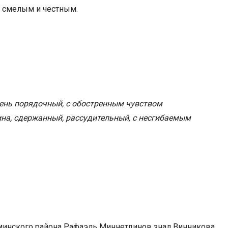
и смелым и честным.
чень порядочный, с обостренным чувством
на, сдержанный, рассудительный, с несгибаемым
минского района Рафаэль Миннетдинов знал Винникова