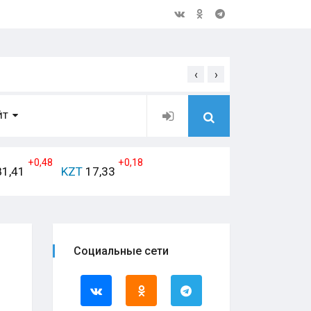
‹
›
Школьники из Оренбурга по
ЙТ
+0,48
+0,18
1,41
KZT
17,33
Социальные сети