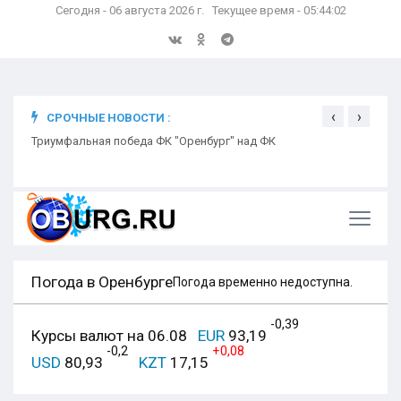
Сегодня - 06 августа 2026 г. Текущее время - 05:44:03
‹
›
СРОЧНЫЕ НОВОСТИ :
ком
Триумфальная победа ФК "Оренбург" над ФК
Откр
Ники
Погода в Оренбурге
Погода временно недоступна.
-0,39
Курсы валют на 06.08
EUR
93,19
-0,2
+0,08
USD
80,93
KZT
17,15