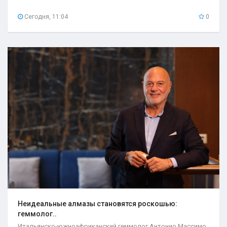
Сегодня, 11:04
0
Неидеальные алмазы становятся роскошью:
геммолог..
Итальянско-южноафриканский геммолог Антонио Массимо