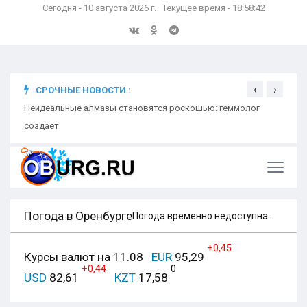
Сегодня - 10 августа 2026 г. Текущее время - 18:58:43
‹
›
СРОЧНЫЕ НОВОСТИ :
мник
Неидеальные алмазы становятся роскошью: геммолог
Неид
создаёт
созд
Погода в Оренбурге
Погода временно недоступна.
+0,45
Курсы валют на 11.08
EUR
95,29
+0,44
0
USD
82,61
KZT
17,58