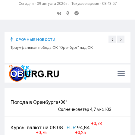
Сегодня - 09 августа 2026 г. Текущее время - 08:43:58
‹
›
СРОЧНЫЕ НОВОСТИ :
ком
Триумфальная победа ФК "Оренбург" над ФК
Откр
Ники
Погода в Оренбурге
+36°
Солнечно
ветер 4,7 м/с, ЮЗ
+0,78
Курсы валют на 08.08
EUR
94,84
+0,76
+0,25