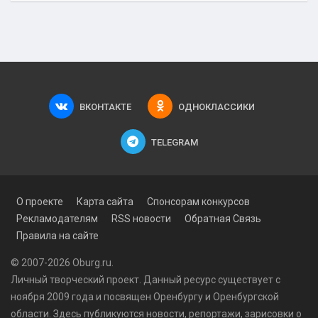
ВКОНТАКТЕ
ОДНОКЛАССИКИ
TELEGRAM
О проекте
Карта сайта
Спонсорам конкурсов
Рекламодателям
RSS новости
Обратная Связь
Правила на сайте
© 2007-2026 Oburg.ru.
Личный творческий проект. Данный ресурс существует с
ноября 2009 года и посвящен Оренбургу и Оренбургской
области. Здесь публикуются
новости
, репортажи, зарисовки о