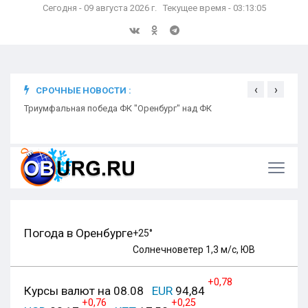
Сегодня - 09 августа 2026 г. Текущее время - 03:13:05
‹
›
СРОЧНЫЕ НОВОСТИ :
ком
Триумфальная победа ФК "Оренбург" над ФК
Откр
Ники
Погода в Оренбурге
+25°
Солнечно
ветер 1,3 м/с, ЮВ
+0,78
Курсы валют на 08.08
EUR
94,84
+0,76
+0,25