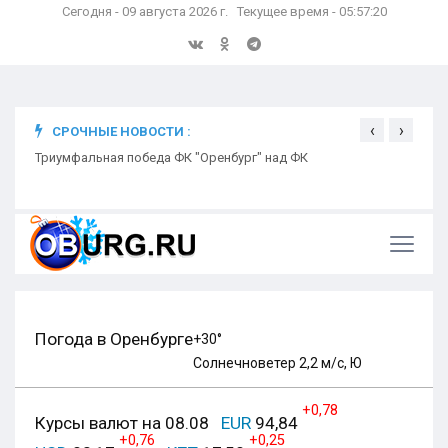
Сегодня - 09 августа 2026 г. Текущее время - 05:57:21
‹
›
СРОЧНЫЕ НОВОСТИ :
ком
Триумфальная победа ФК "Оренбург" над ФК
Откр
Ники
Погода в Оренбурге
+30°
Солнечно
ветер 2,2 м/с, Ю
+0,78
Курсы валют на 08.08
EUR
94,84
+0,76
+0,25