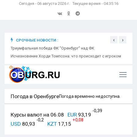
Сегодня - 06 августа 2026 г. Текущее время - 04:35:17
‹
›
СРОЧНЫЕ НОВОСТИ :
ком
Триумфальная победа ФК "Оренбург" над ФК
Откр
Ники
Погода в Оренбурге
Погода временно недоступна.
-0,39
Курсы валют на 06.08
EUR
93,19
-0,2
+0,08
USD
80,93
KZT
17,15