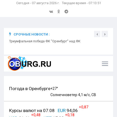
Сегодня - 07 августа 2026 г. Текущее время - 07:13:52
‹
›
СРОЧНЫЕ НОВОСТИ :
ком
Триумфальная победа ФК "Оренбург" над ФК
Откр
Ники
Погода в Оренбурге
+27°
Солнечно
ветер 4,1 м/с, СВ
+0,87
Курсы валют на 07.08
EUR
94,06
+0,48
+0,18