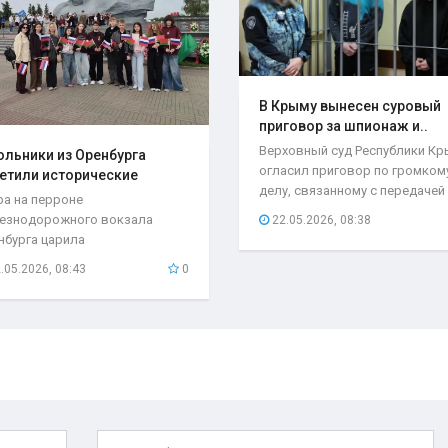
В Крыму вынесен суровый
приговор за шпионаж и..
Верховный суд Республики К
льники из Оренбурга
огласил приговор по громком
етили исторические
делу, связанному с передачей
та..
ра на перроне
секретной...
езнодорожного вокзала
22.05.2026, 08:38
нбурга царила
быкновенная атмосфера. С
.05.2026, 08:43
0
бывшего поезда...