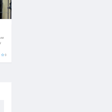
рым
у
0