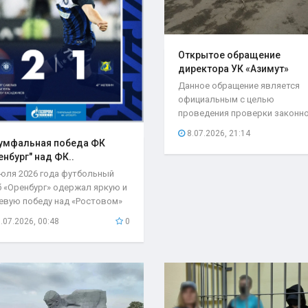
Открытое обращение
директора УК «Азимут»
Елены..
Данное обращение является
официальным с целью
проведения проверки законн
возложения ответственности.
8.07.2026, 21:14
умфальная победа ФК
енбург" над ФК..
июля 2026 года футбольный
б «Оренбург» одержал яркую и
евую победу над «Ростовом»
чётом 2:1...
.07.2026, 00:48
0