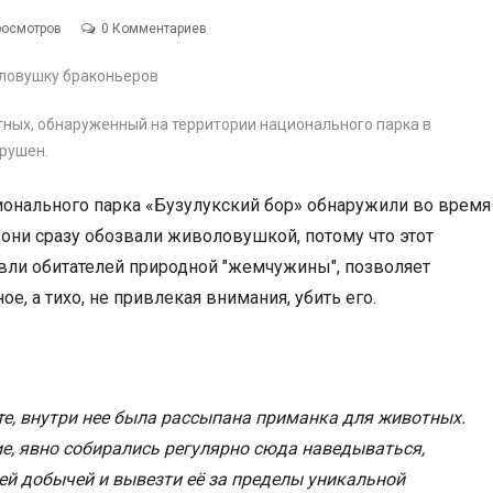
росмотров
0 Комментариев
тных, обнаруженный на территории национального парка в
зрушен.
ионального парка «Бузулукский бор» обнаружили во время
 они сразу обозвали живоловушкой, потому что этот
вли обитателей природной "жемчужины", позволяет
е, а тихо, не привлекая внимания, убить его.
те, внутри нее была рассыпана приманка для животных.
ие, явно собирались регулярно сюда наведываться,
ей добычей и вывезти её за пределы уникальной