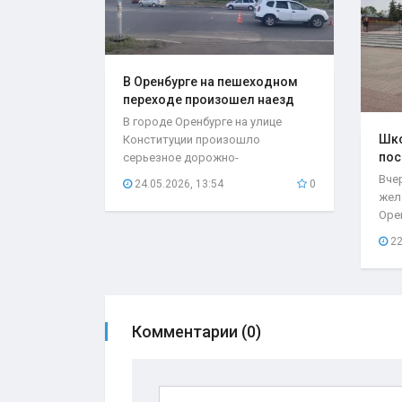
В Оренбурге на пешеходном
переходе произошел наезд
на..
В городе Оренбурге на улице
Шко
Конституции произошло
пос
серьезное дорожно-
мес
транспортное происшествие,
Вче
24.05.2026, 13:54
0
которое...
жел
Оре
нео
22
при
Комментарии (0)