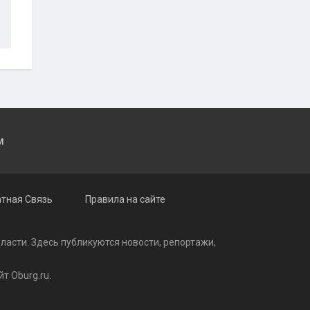
M
тная Связь
Правила на сайте
бласти. Здесь публикуются
новости
, репортажи,
т Oburg.ru.