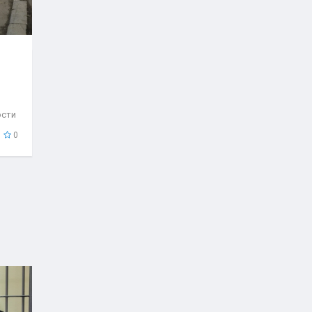
ости
..
0