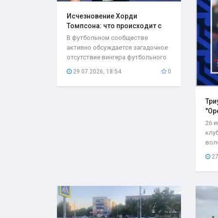
Исчезновение Хорди
Томпсона: что происходит с
игроком..
В футбольном сообществе
активно обсуждается загадочное
отсутствие вингера футбольного
клуба «Оренбург»...
29.07.2026, 18:54
0
Три
"Ор
26 
клу
вол
со с
27