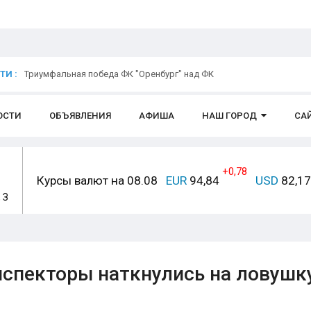
И :
Триумфальная победа ФК "Оренбург" над ФК
ОСТИ
ОБЪЯВЛЕНИЯ
АФИША
НАШ ГОРОД
СА
+0,78
Курсы валют на 08.08
EUR
94,84
USD
82,1
 З
нспекторы наткнулись на ловушк