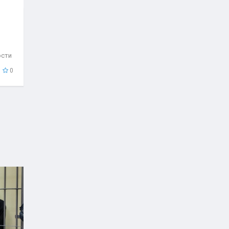
ости
..
0