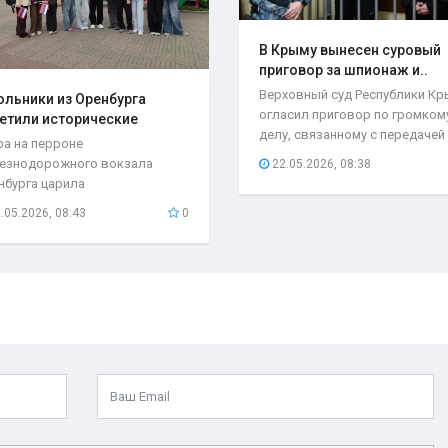
В Крыму вынесен суровый
приговор за шпионаж и..
Верховный суд Республики К
льники из Оренбурга
огласил приговор по громком
етили исторические
делу, связанному с передачей
та..
ра на перроне
секретной...
езнодорожного вокзала
22.05.2026, 08:38
нбурга царила
быкновенная атмосфера. С
.05.2026, 08:43
0
бывшего поезда...