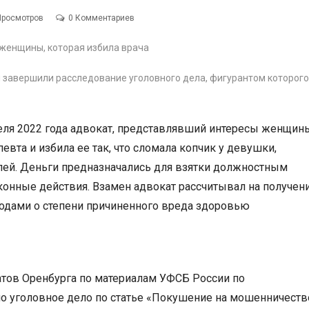
Просмотров
0 Комментариев
 завершили расследование уголовного дела, фигурантом которого
реля 2022 года адвокат, представлявший интересы женщин
евта и избила ее так, что сломала копчик у девушки,
лей. Деньги предназначались для взятки должностным
конные действия. Взамен адвокат рассчитывал на получен
одами о степени причиненного вреда здоровью
атов Оренбурга по материалам УФСБ России по
о уголовное дело по статье «Покушение на мошенничеств