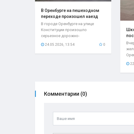
В Оренбурге на пешеходном
переходе произошел наезд
на..
В городе Оренбурге на улице
Шко
Конституции произошло
пос
серьезное дорожно-
мес
транспортное происшествие,
Вче
24.05.2026, 13:54
0
которое...
жел
Оре
нео
22
при
Комментарии (0)