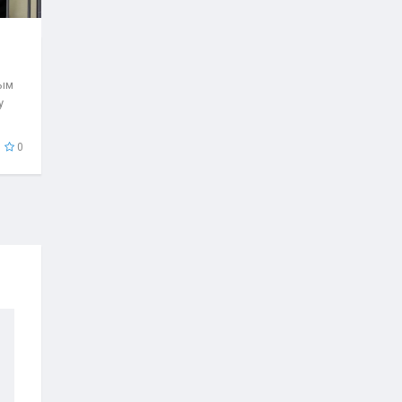
рым
у
0