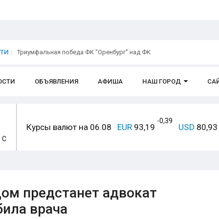
Открытое обращение директора УК «Азимут» Елены Никифорово
И :
Триумфальная победа ФК "Оренбург" над ФК
ОСТИ
ОБЪЯВЛЕНИЯ
АФИША
НАШ ГОРОД
СА
-0,39
Курсы валют на 06.08
EUR
93,19
USD
80,9
, С
дом предстанет адвокат
била врача