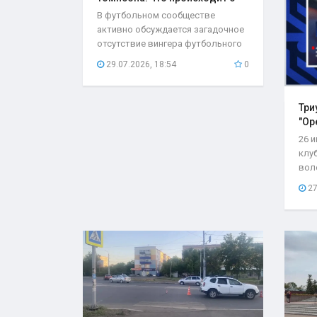
игроком..
В футбольном сообществе
активно обсуждается загадочное
отсутствие вингера футбольного
клуба «Оренбург»...
29.07.2026, 18:54
0
Три
"Ор
26 
клу
вол
со с
27