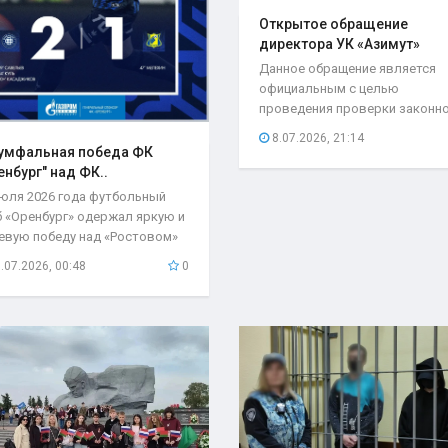
Открытое обращение
директора УК «Азимут»
Елены..
Данное обращение является
официальным с целью
проведения проверки законн
возложения ответственности.
8.07.2026, 21:14
умфальная победа ФК
енбург" над ФК..
июля 2026 года футбольный
б «Оренбург» одержал яркую и
евую победу над «Ростовом»
чётом 2:1...
.07.2026, 00:48
0