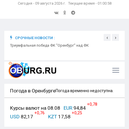
Сегодня - 09 августа 2026 г. Текущее время - 01:00:59
‹
›
СРОЧНЫЕ НОВОСТИ :
ком
Триумфальная победа ФК "Оренбург" над ФК
Откр
Ники
Погода в Оренбурге
Погода временно недоступна.
+0,78
Курсы валют на 08.08
EUR
94,84
+0,76
+0,25
USD
82,17
KZT
17,58