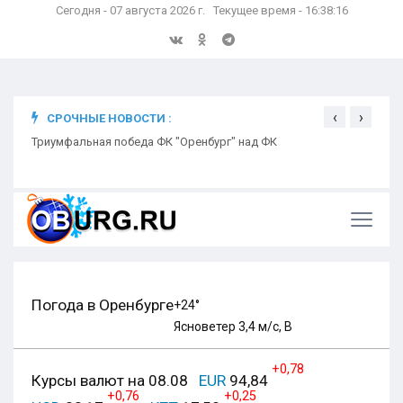
Сегодня - 07 августа 2026 г. Текущее время - 16:38:17
‹
›
СРОЧНЫЕ НОВОСТИ :
ком
Триумфальная победа ФК "Оренбург" над ФК
Откр
Ники
Погода в Оренбурге
+24°
Ясно
ветер 3,4 м/с, В
+0,78
Курсы валют на 08.08
EUR
94,84
+0,76
+0,25