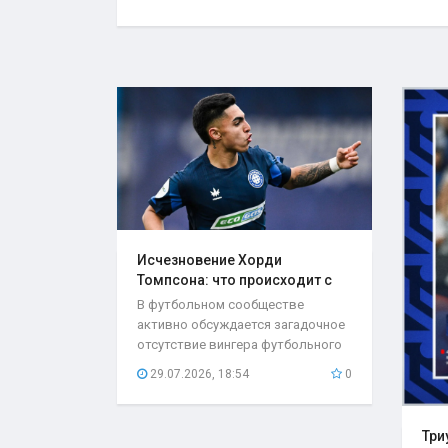
Исчезновение Хорди
Томпсона: что происходит с
игроком..
В футбольном сообществе
активно обсуждается загадочное
отсутствие вингера футбольного
клуба «Оренбург»...
29.07.2026, 18:54
0
Три