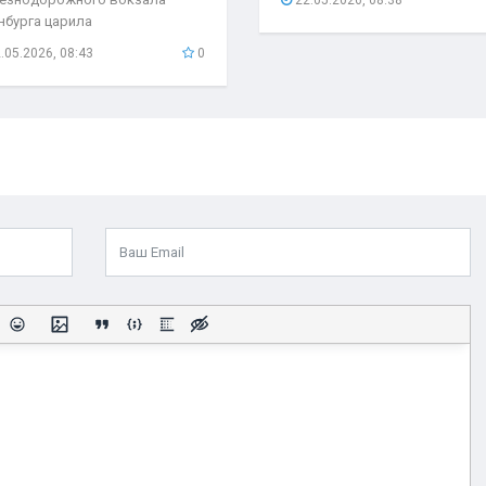
нбурга царила
быкновенная атмосфера. С
.05.2026, 08:43
0
бывшего поезда...