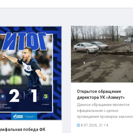
Открытое обращение
директора УК «Азимут»
Елены..
Данное обращение является
официальным с целью
проведения проверки законн
возложения ответственности.
8.07.2026, 21:14
умфальная победа ФК