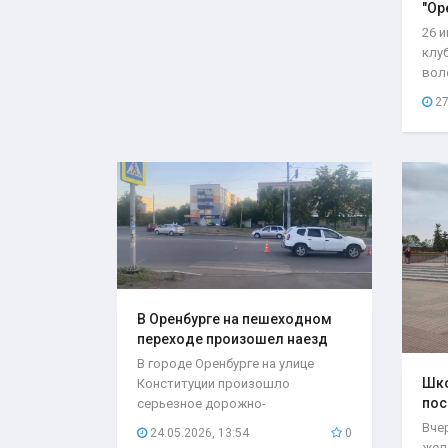
"Ор
26 
клу
вол
со с
27
В Оренбурге на пешеходном
переходе произошел наезд
на..
В городе Оренбурге на улице
Шко
Конституции произошло
пос
серьезное дорожно-
мес
транспортное происшествие,
Вче
24.05.2026, 13:54
0
которое...
жел