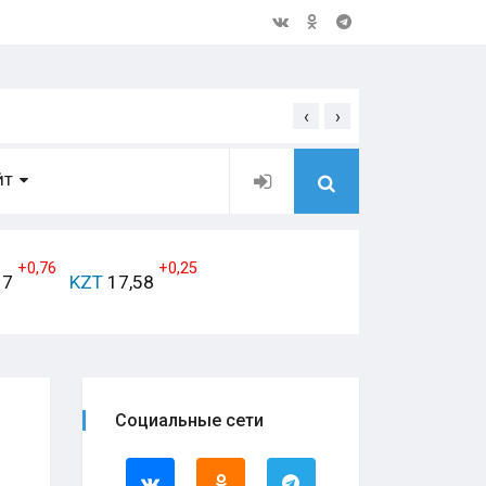
‹
›
Открытое обращение дирек
ЙТ
+0,76
+0,25
17
KZT
17,58
Социальные сети