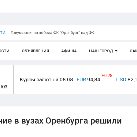
И :
Триумфальная победа ФК "Оренбург" над ФК
ОСТИ
ОБЪЯВЛЕНИЯ
АФИША
НАШ ГОРОД
СА
+0,78
Курсы валют на 08.08
EUR
94,84
USD
82,
, ЮЗ
ие в вузах Оренбурга решили