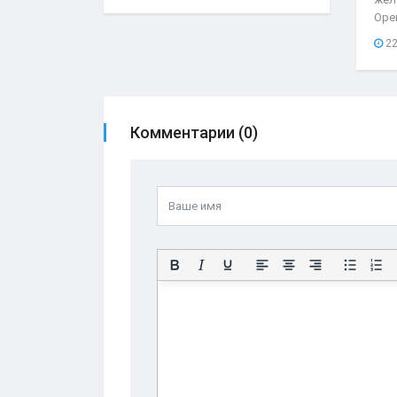
Оре
нео
22
при
Комментарии (0)