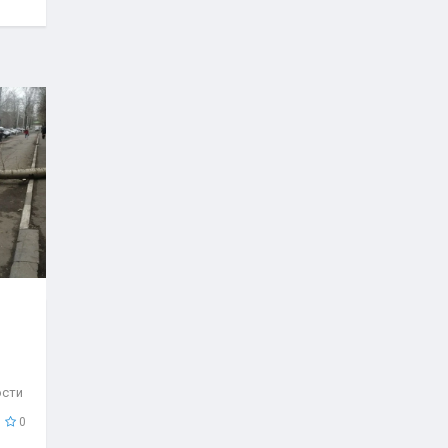
ости
..
0