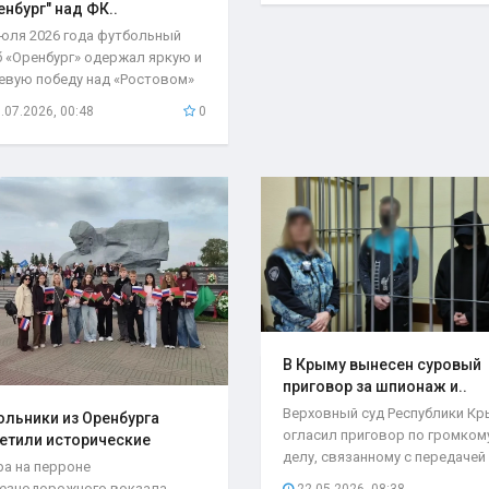
енбург" над ФК..
июля 2026 года футбольный
б «Оренбург» одержал яркую и
евую победу над «Ростовом»
чётом 2:1...
.07.2026, 00:48
0
В Крыму вынесен суровый
приговор за шпионаж и..
Верховный суд Республики К
льники из Оренбурга
огласил приговор по громком
етили исторические
делу, связанному с передачей
та..
ра на перроне
секретной...
езнодорожного вокзала
22.05.2026, 08:38