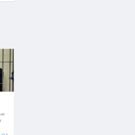
рым
у
0