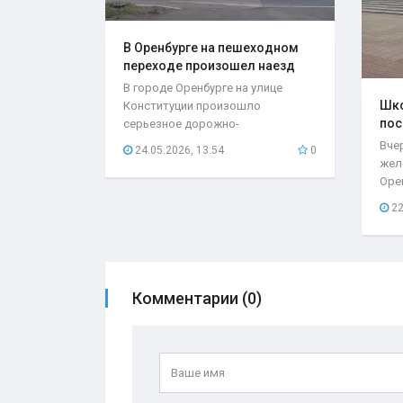
В Оренбурге на пешеходном
переходе произошел наезд
на..
В городе Оренбурге на улице
Шко
Конституции произошло
пос
серьезное дорожно-
мес
транспортное происшествие,
Вче
24.05.2026, 13:54
0
которое...
жел
Оре
нео
22
при
Комментарии (0)