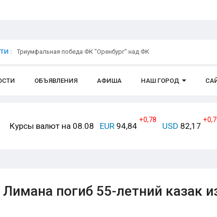
И :
Триумфальная победа ФК "Оренбург" над ФК
ОСТИ
ОБЪЯВЛЕНИЯ
АФИША
НАШ ГОРОД
СА
+0,78
+0,7
Курсы валют на 08.08
EUR
94,84
USD
82,17
 Лимана погиб 55-летний казак и