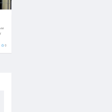
рым
у
0