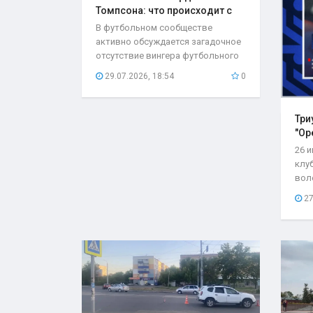
Томпсона: что происходит с
игроком..
В футбольном сообществе
активно обсуждается загадочное
отсутствие вингера футбольного
клуба «Оренбург»...
29.07.2026, 18:54
0
Три
"Ор
26 
клу
вол
со с
27