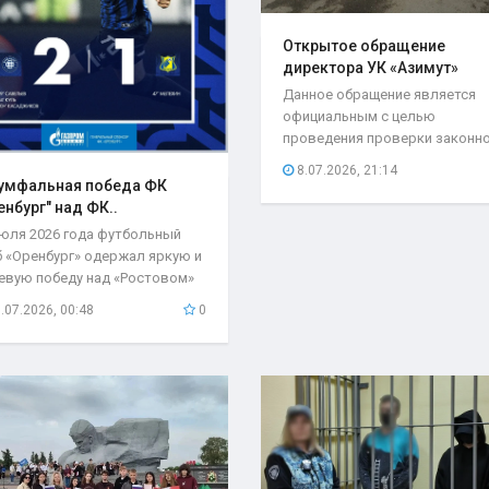
Открытое обращение
директора УК «Азимут»
Елены..
Данное обращение является
официальным с целью
проведения проверки законн
возложения ответственности.
8.07.2026, 21:14
умфальная победа ФК
енбург" над ФК..
июля 2026 года футбольный
б «Оренбург» одержал яркую и
евую победу над «Ростовом»
чётом 2:1...
.07.2026, 00:48
0