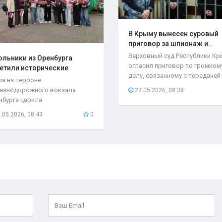
В Крыму вынесен суровый
приговор за шпионаж и..
Верховный суд Республики К
льники из Оренбурга
огласил приговор по громком
етили исторические
делу, связанному с передачей
та..
ра на перроне
секретной...
езнодорожного вокзала
22.05.2026, 08:38
нбурга царила
быкновенная атмосфера. С
.05.2026, 08:43
0
бывшего поезда...