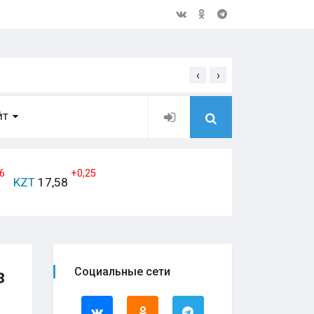
‹
›
Открытое обращение дирек
ЙТ
6
+0,25
KZT
17,58
з
Социальные сети