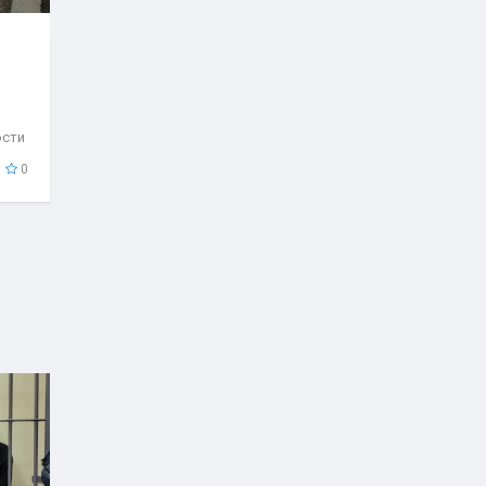
ости
..
0