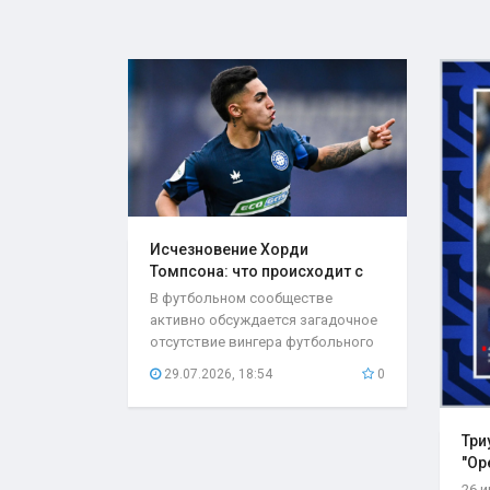
Исчезновение Хорди
Томпсона: что происходит с
игроком..
В футбольном сообществе
активно обсуждается загадочное
отсутствие вингера футбольного
клуба «Оренбург»...
29.07.2026, 18:54
0
Три
"Ор
26 