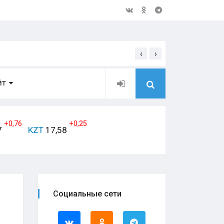
‹
›
Открытое обращение дирек
ЙТ
+0,76
+0,25
7
KZT
17,58
Социальные сети