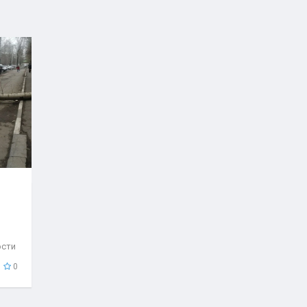
ости
..
0