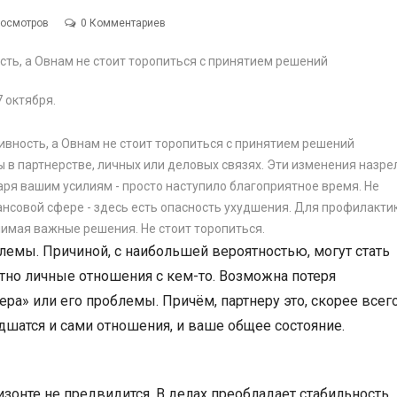
росмотров
0 Комментариев
 октября.
 в партнерстве, личных или деловых связях. Эти изменения назре
аря вашим усилиям - просто наступило благоприятное время. Не
нансовой сфере - здесь есть опасность ухудшения. Для профилакти
имая важные решения. Не стоит торопиться.
блемы. Причиной, с наибольшей вероятностью, могут стать
тно личные отношения с кем-то. Возможна потеря
ера» или его проблемы. Причём, партнеру это, скорее всего
удшатся и сами отношения, и ваше общее состояние.
изонте не предвидится. В делах преобладает стабильность.