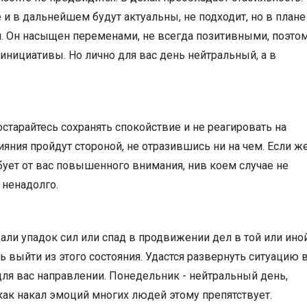
и в дальнейшем будут актуальны, не подходит, но в плане
. Он насыщен переменами, не всегда позитивными, поэтом
 инициативы. Но лично для вас день нейтральный, а в
старайтесь сохранять спокойствие и не реагировать на
яния пройдут стороной, не отразившись ни на чем. Если ж
бует от вас повышенного внимания, нив коем случае не
 ненадолго.
али упадок сил или спад в продвижении дел в той или ино
 выйти из этого состояния. Удастся развернуть ситуацию 
ля вас направлении. Понедельник - нейтральный день,
 как накал эмоций многих людей этому препятствует.