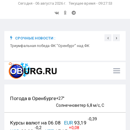
Сегодня - 06 августа 2026 г. Текущее время - 09:27:55
‹
›
СРОЧНЫЕ НОВОСТИ :
ком
Триумфальная победа ФК "Оренбург" над ФК
Откр
Ники
Погода в Оренбурге
+27°
Солнечно
ветер 6,8 м/с, С
-0,39
Курсы валют на 06.08
EUR
93,19
-0,2
+0,08