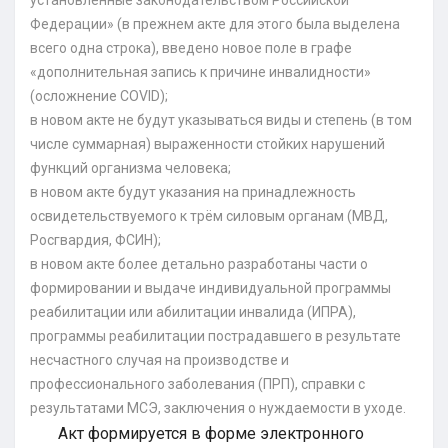
установленные законодательством Российской
Федерации» (в прежнем акте для этого была выделена
всего одна строка), введено новое поле в графе
«дополнительная запись к причине инвалидности»
(осложнение COVID);
в новом акте не будут указываться виды и степень (в том
числе суммарная) выраженности стойких нарушений
функций организма человека;
в новом акте будут указания на принадлежность
освидетельствуемого к трём силовым органам (МВД,
Росгвардия, ФСИН);
в новом акте более детально разработаны части о
формировании и выдаче индивидуальной программы
реабилитации или абилитации инвалида (ИПРА),
программы реабилитации пострадавшего в результате
несчастного случая на производстве и
профессионального заболевания (ПРП), справки с
результатами МСЭ, заключения о нуждаемости в уходе.
Акт формируется в форме электронного