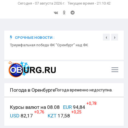
Сегодня - 07 августа 2026 г. Текущее время - 21:10:43
‹
›
СРОЧНЫЕ НОВОСТИ :
ком
Триумфальная победа ФК "Оренбург" над ФК
Откр
Ники
Погода в Оренбурге
Погода временно недоступна.
+0,78
Курсы валют на 08.08
EUR
94,84
+0,76
+0,25
USD
82,17
KZT
17,58