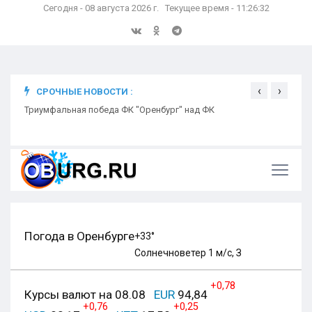
Сегодня - 08 августа 2026 г. Текущее время - 11:26:33
‹
›
СРОЧНЫЕ НОВОСТИ :
ком
Триумфальная победа ФК "Оренбург" над ФК
Откр
Ники
Погода в Оренбурге
+33°
Солнечно
ветер 1 м/с, З
+0,78
Курсы валют на 08.08
EUR
94,84
+0,76
+0,25