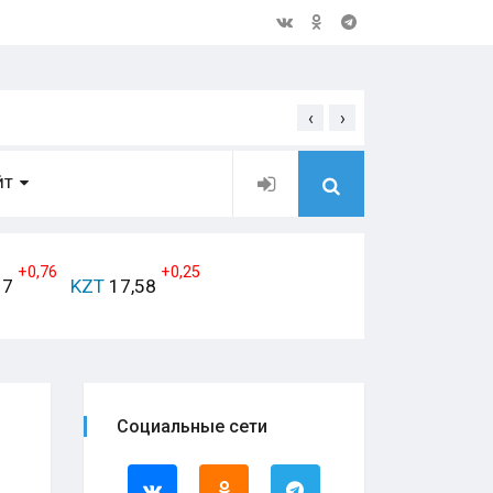
‹
›
Открытое обращение дирек
ЙТ
+0,76
+0,25
17
KZT
17,58
Социальные сети