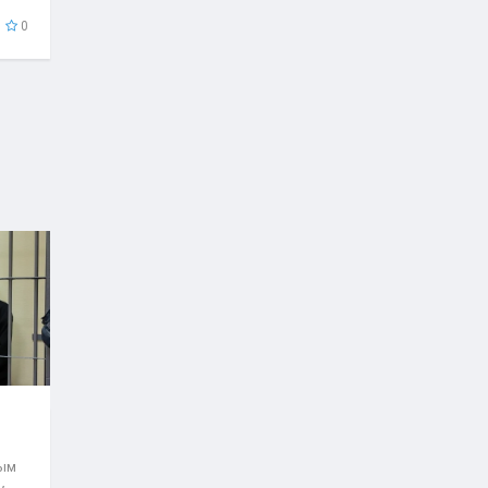
..
0
рым