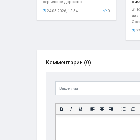
пос
серьезное дорожно-
мес
транспортное происшествие,
Вче
24.05.2026, 13:54
0
которое...
жел
Оре
нео
22
при
Комментарии (0)