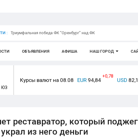
И :
Триумфальная победа ФК "Оренбург" над ФК
ОСТИ
ОБЪЯВЛЕНИЯ
АФИША
НАШ ГОРОД
СА
+0,78
Курсы валют на 08.08
EUR
94,84
USD
82,
, ЮЗ
ет реставратор, который поджег
украл из него деньги