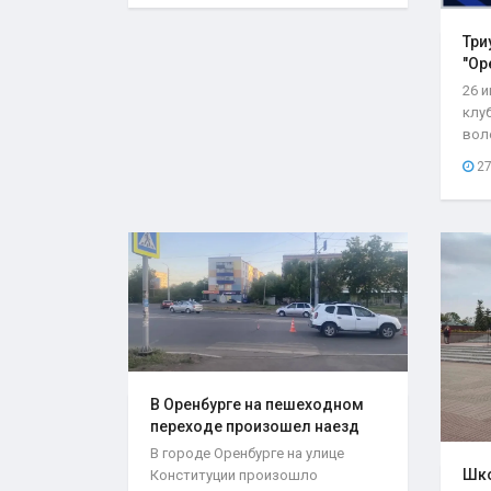
Три
"Ор
26 
клу
вол
со с
27
В Оренбурге на пешеходном
переходе произошел наезд
на..
В городе Оренбурге на улице
Шко
Конституции произошло