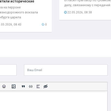
огласил приговор по громком
етили исторические
делу, связанному с передачей
та..
ра на перроне
секретной...
езнодорожного вокзала
22.05.2026, 08:38
нбурга царила
быкновенная атмосфера. С
.05.2026, 08:43
0
бывшего поезда...