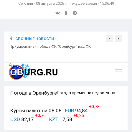
Сегодня - 08 августа 2026 г. Текущее время - 15:36:49
‹
›
СРОЧНЫЕ НОВОСТИ :
ком
Триумфальная победа ФК "Оренбург" над ФК
Откр
Ники
Погода в Оренбурге
Погода временно недоступна.
+0,78
Курсы валют на 08.08
EUR
94,84
+0,76
+0,25
USD
82,17
KZT
17,58