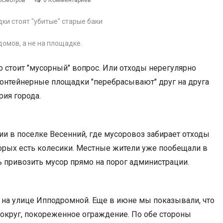
осмотров
0 Комментариев
омов, а не на площадке.
ро стоит "мусорный" вопрос. Или отходы нерегулярно
 контейнерные площадки "перебрасывают" друг на друга
рия города.
ии в поселке Весенний, где мусоровоз забирает отходы
оторых есть колесики. Местные жители уже пообещали в
ть привозить мусор прямо на порог администрации.
а на улице Ипподромной. Еще в июне мы показывали, что
 вокруг, покореженное ограждение. По обе стороны