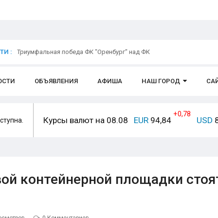
И :
Триумфальная победа ФК "Оренбург" над ФК
ОСТИ
ОБЪЯВЛЕНИЯ
АФИША
НАШ ГОРОД
СА
+0,78
Курсы валют на 08.08
EUR
94,84
USD
8
ступна.
вой контейнерной площадки стоя