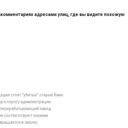
комментариях адресами улиц, где вы видите похожую
адки стоят "убитые" старые баки
ор к порогу администрации
роперерабатывающий завод
не соответствуют нормам
вращается в свалку