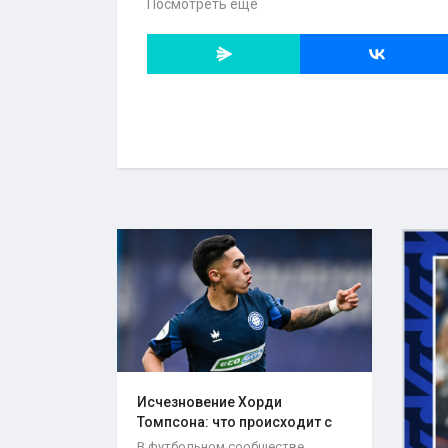
Посмотреть еще
Исчезновение Хорди
Томпсона: что происходит с
игроком..
В футбольном сообществе