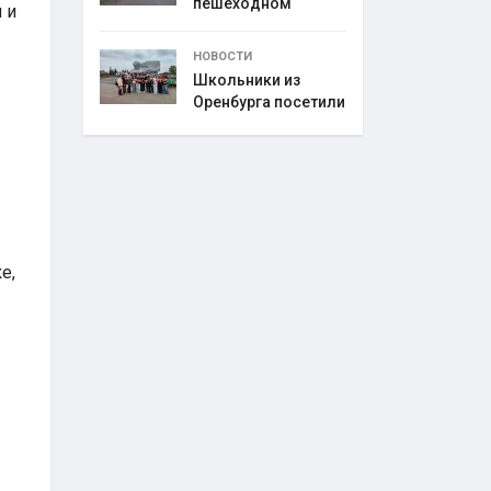
пешеходном
 и
переходе
НОВОСТИ
Школьники из
Оренбурга посетили
е,