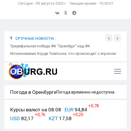
Сегодня - 09 августа 2026 г. Текущее время - 10:50:01
‹
›
СРОЧНЫЕ НОВОСТИ :
ком
Триумфальная победа ФК "Оренбург" над ФК
Откр
Ники
Погода в Оренбурге
Погода временно недоступна.
+0,78
Курсы валют на 08.08
EUR
94,84
+0,76
+0,25
USD
82,17
KZT
17,58