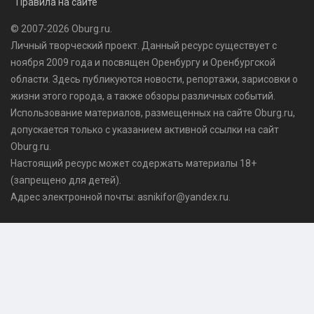
Правила на сайте
© 2007-2026 Oburg.ru.
Личный творческий проект. Данный ресурс существует с
ноября 2009 года и посвящен Оренбургу и Оренбургской
области. Здесь публикуются
новости
, репортажи, зарисовки о
жизни этого города, а также обзоры различных событий.
Использование материалов, размещенных на сайте Oburg.ru,
допускается только с указанием активной ссылки на сайт
Oburg.ru.
Настоящий ресурс может содержать материалы 18+
(запрещено для детей).
Адрес электронной почты: asnikifor@yandex.ru.