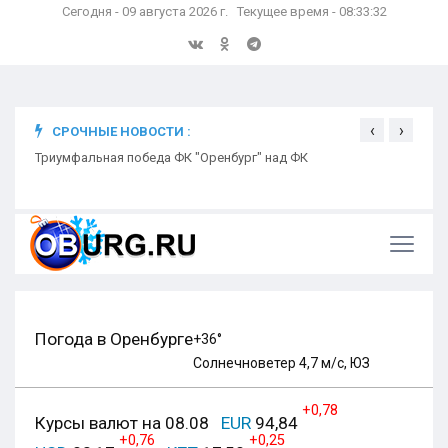
Сегодня - 09 августа 2026 г. Текущее время - 08:33:33
‹
›
СРОЧНЫЕ НОВОСТИ :
ком
Триумфальная победа ФК "Оренбург" над ФК
Откр
Ники
Погода в Оренбурге
+36°
Солнечно
ветер 4,7 м/с, ЮЗ
+0,78
Курсы валют на 08.08
EUR
94,84
+0,76
+0,25