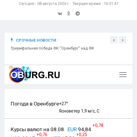
Сегодня - 08 августа 2026 г. Текущее время - 16:51:48
‹
›
СРОЧНЫЕ НОВОСТИ :
ком
Триумфальная победа ФК "Оренбург" над ФК
Откр
Ники
Погода в Оренбурге
+27°
Ясно
ветер 1,9 м/с, С
+0,78
Курсы валют на 08.08
EUR
94,84
+0,76
+0,25