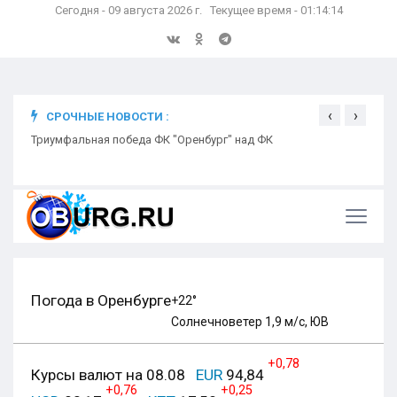
Сегодня - 09 августа 2026 г. Текущее время - 01:14:15
‹
›
СРОЧНЫЕ НОВОСТИ :
ком
Триумфальная победа ФК "Оренбург" над ФК
Откр
Ники
Погода в Оренбурге
+22°
Солнечно
ветер 1,9 м/с, ЮВ
+0,78
Курсы валют на 08.08
EUR
94,84
+0,76
+0,25