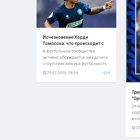
Исчезновение Хорди
Томпсона: что происходит с
игроком..
В футбольном сообществе
активно обсуждается загадочное
отсутствие вингера футбольного
клуба «Оренбург»...
29.07.2026, 18:54
0
Три
"Ор
26 
клу
вол
со с
27