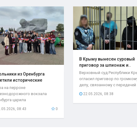
В Крыму вынесен суровый
приговор за шпионаж и..
Верховный суд Республики К
льники из Оренбурга
огласил приговор по громком
етили исторические
делу, связанному с передачей
та..
ра на перроне
секретной...
езнодорожного вокзала
22.05.2026, 08:38
нбурга царила
быкновенная атмосфера. С
.05.2026, 08:43
0
бывшего поезда...