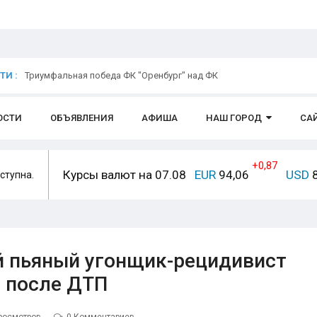
И :
Триумфальная победа ФК "Оренбург" над ФК
ОСТИ
ОБЪЯВЛЕНИЯ
АФИША
НАШ ГОРОД
СА
+0,87
Курсы валют на 07.08
EUR
94,06
USD
8
ступна.
й пьяный угонщик-рецидивист
е после ДТП