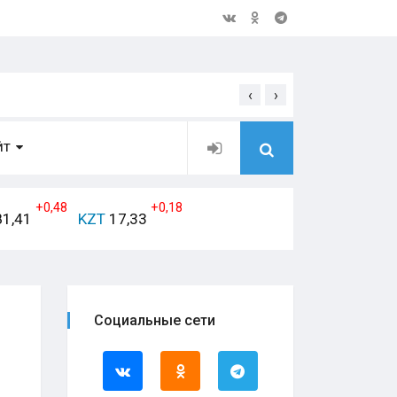
‹
›
Открытое обращение дирек
ЙТ
+0,48
+0,18
1,41
KZT
17,33
Социальные сети