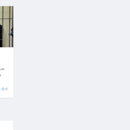
рым
у
0