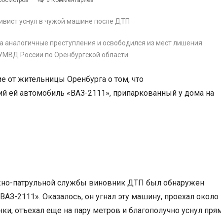
росмотров
0 Комментариев
а аналогичные преступления и освободился из мест лишения
УМВД России по Оренбургской области.
 от жительницы Оренбурга о том, что
й ей автомобиль «ВАЗ-2111», припаркованный у дома на
но-патрульной службы виновник ДТП был обнаружен
АЗ-2111». Оказалось, он угнал эту машину, проехал около
ки, отъехал еще на пару метров и благополучно уснул пря