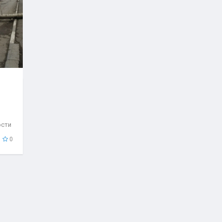
ости
..
0