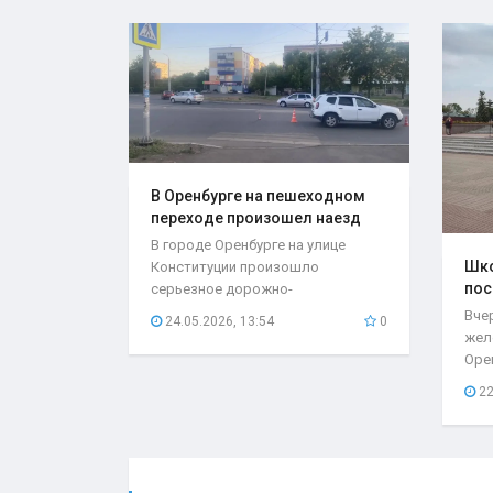
В Оренбурге на пешеходном
переходе произошел наезд
на..
В городе Оренбурге на улице
Шко
Конституции произошло
пос
серьезное дорожно-
мес
транспортное происшествие,
Вче
24.05.2026, 13:54
0
которое...
жел
Оре
нео
22
при