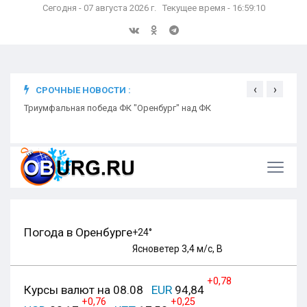
Сегодня - 07 августа 2026 г. Текущее время - 16:59:11
‹
›
СРОЧНЫЕ НОВОСТИ :
ком
Триумфальная победа ФК "Оренбург" над ФК
Откр
Ники
Погода в Оренбурге
+24°
Ясно
ветер 3,4 м/с, В
+0,78
Курсы валют на 08.08
EUR
94,84
+0,76
+0,25