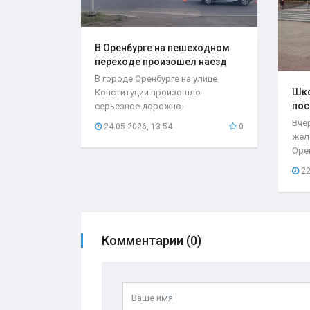
В Оренбурге на пешеходном
переходе произошел наезд
на..
В городе Оренбурге на улице
Шко
Конституции произошло
пос
серьезное дорожно-
мес
транспортное происшествие,
Вче
24.05.2026, 13:54
0
которое...
жел
Оре
нео
22
при
Комментарии (0)