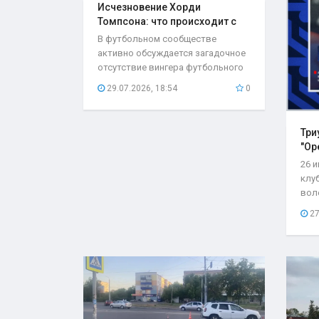
Исчезновение Хорди
Томпсона: что происходит с
игроком..
В футбольном сообществе
активно обсуждается загадочное
отсутствие вингера футбольного
клуба «Оренбург»...
29.07.2026, 18:54
0
Три
"Ор
26 
клу
вол
со с
27