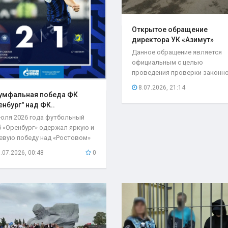
Открытое обращение
директора УК «Азимут»
Елены..
Данное обращение является
официальным с целью
проведения проверки законн
возложения ответственности.
8.07.2026, 21:14
умфальная победа ФК
енбург" над ФК..
июля 2026 года футбольный
б «Оренбург» одержал яркую и
евую победу над «Ростовом»
чётом 2:1...
.07.2026, 00:48
0