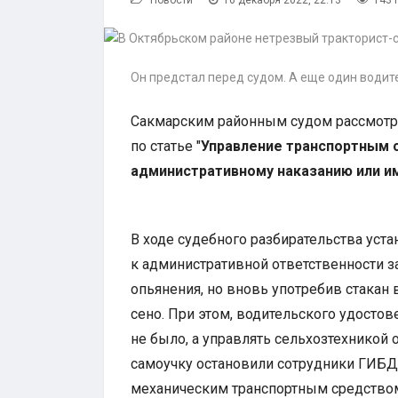
Новости
16 декабря 2022, 22:13
143 
Он предстал перед судом. А еще один водит
Сакмарским районным судом рассмотр
по статье "
Управление транспортным 
административному наказанию или 
В ходе судебного разбирательства уста
к административной ответственности з
опьянения, но вновь употребив стакан 
сено. При этом, водительского удосто
не было, а управлять сельхозтехникой 
самоучку остановили сотрудники ГИБД
механическим транспортным средством