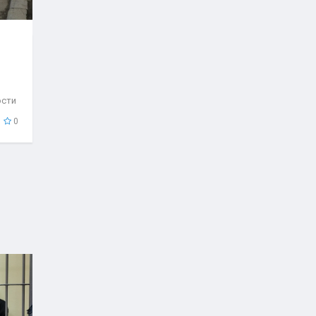
ости
..
0