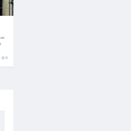
рым
у
0