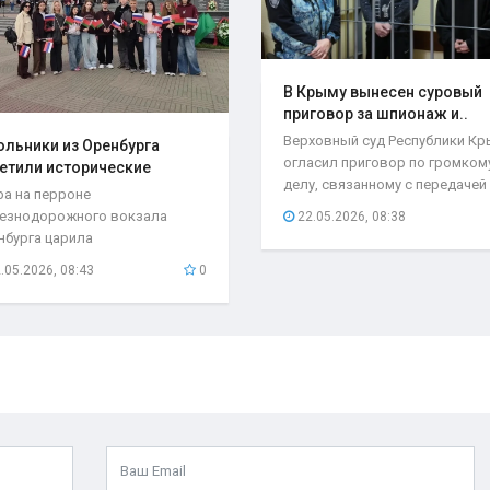
В Крыму вынесен суровый
приговор за шпионаж и..
Верховный суд Республики К
льники из Оренбурга
огласил приговор по громком
етили исторические
делу, связанному с передачей
та..
ра на перроне
секретной...
езнодорожного вокзала
22.05.2026, 08:38
нбурга царила
быкновенная атмосфера. С
.05.2026, 08:43
0
бывшего поезда...