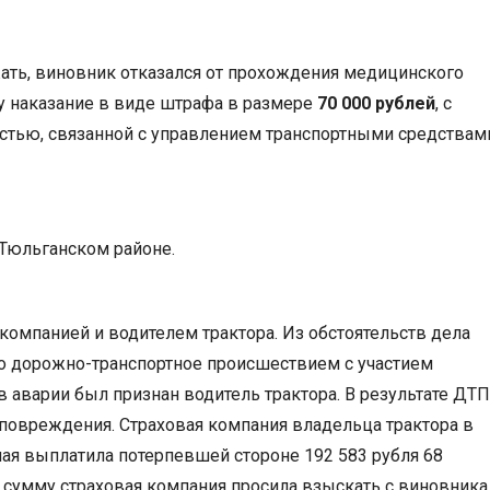
жать, виновник отказался от прохождения медицинского
у наказание в виде штрафа в размере
70 000 рублей
, с
стью, связанной с управлением транспортными средствам
 Тюльганском районе.
компанией и водителем трактора. Из обстоятельств дела
ло дорожно-транспортное происшествием с участием
в аварии был признан водитель трактора. В результате ДТП
овреждения. Страховая компания владельца трактора в
чая выплатила потерпевшей стороне 192 583 рубля 68
у сумму страховая компания просила взыскать с виновника