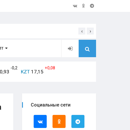
‹
›
Открытое обращение дирек
ЙТ
-0,2
+0,08
0,93
KZT
17,15
а
Социальные сети