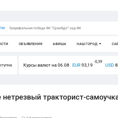
И :
Триумфальная победа ФК "Оренбург" над ФК
ОСТИ
ОБЪЯВЛЕНИЯ
АФИША
НАШ ГОРОД
СА
-0,39
Курсы валют на 06.08
EUR
93,19
USD
8
ступна.
е нетрезвый тракторист-самоучк