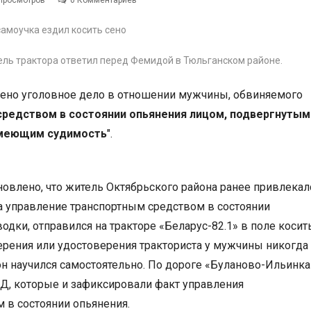
Просмотров
0 Комментариев
ель трактора ответил перед Фемидой в Тюльганском районе.
ено уголовное дело в отношении мужчины, обвиняемого
средством в состоянии опьянения лицом, подвергнутым
имеющим судимость
".
новлено, что житель Октябрьского района ранее привлекал
а управление транспортным средством в состоянии
водки, отправился на тракторе «Беларус-82.1» в поле косит
верения или удостоверения тракториста у мужчины никогда
он научился самостоятельно. По дороге «Буланово-Ильинка
Д, которые и зафиксировали факт управления
 в состоянии опьянения.