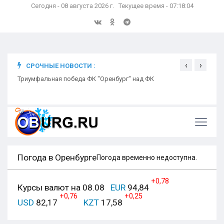
Сегодня - 08 августа 2026 г. Текущее время - 07:18:05
‹
›
СРОЧНЫЕ НОВОСТИ :
ком
Триумфальная победа ФК "Оренбург" над ФК
Откр
Ники
Погода в Оренбурге
Погода временно недоступна.
+0,78
Курсы валют на 08.08
EUR
94,84
+0,76
+0,25
USD
82,17
KZT
17,58