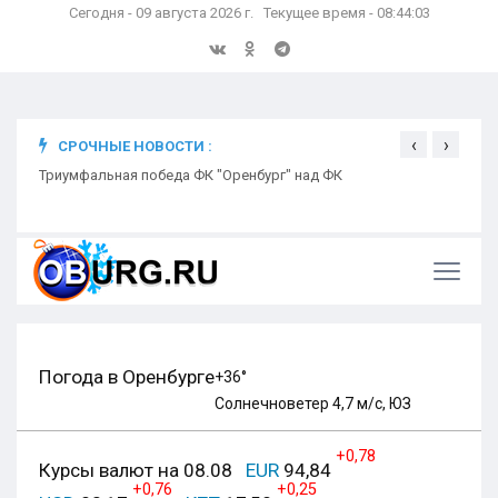
Сегодня - 09 августа 2026 г. Текущее время - 08:44:04
‹
›
СРОЧНЫЕ НОВОСТИ :
ком
Триумфальная победа ФК "Оренбург" над ФК
Откр
Ники
Погода в Оренбурге
+36°
Солнечно
ветер 4,7 м/с, ЮЗ
+0,78
Курсы валют на 08.08
EUR
94,84
+0,76
+0,25