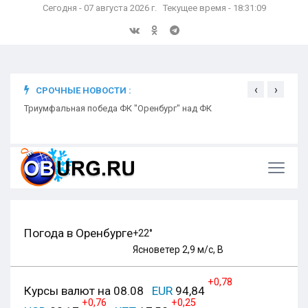
Сегодня - 07 августа 2026 г. Текущее время - 18:31:10
‹
›
СРОЧНЫЕ НОВОСТИ :
ком
Триумфальная победа ФК "Оренбург" над ФК
Откр
Ники
Погода в Оренбурге
+22°
Ясно
ветер 2,9 м/с, В
+0,78
Курсы валют на 08.08
EUR
94,84
+0,76
+0,25