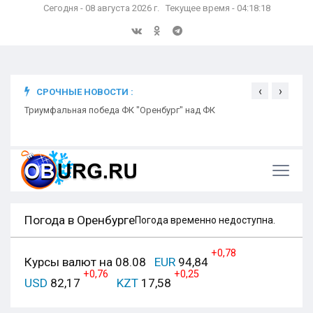
Сегодня - 08 августа 2026 г. Текущее время - 04:18:19
‹
›
СРОЧНЫЕ НОВОСТИ :
ком
Триумфальная победа ФК "Оренбург" над ФК
Откр
Ники
Погода в Оренбурге
Погода временно недоступна.
+0,78
Курсы валют на 08.08
EUR
94,84
+0,76
+0,25
USD
82,17
KZT
17,58