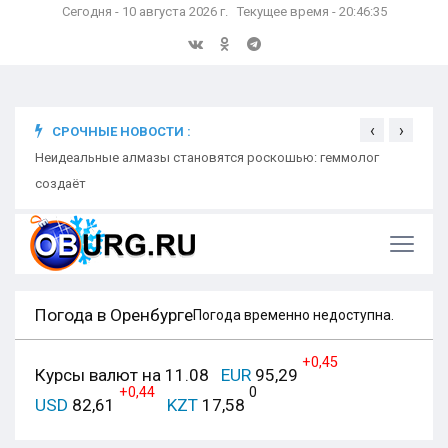
Сегодня - 10 августа 2026 г. Текущее время - 20:46:36
‹
›
СРОЧНЫЕ НОВОСТИ :
мник
Неидеальные алмазы становятся роскошью: геммолог
Неид
создаёт
созд
Погода в Оренбурге
Погода временно недоступна.
+0,45
Курсы валют на 11.08
EUR
95,29
+0,44
0
USD
82,61
KZT
17,58