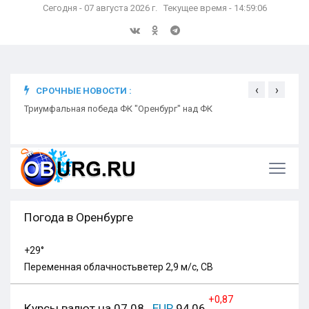
Сегодня - 07 августа 2026 г. Текущее время - 14:59:07
‹
›
СРОЧНЫЕ НОВОСТИ :
В Оре
Триумфальная победа ФК "Оренбург" над ФК
Открытое обращение директора УК «Азимут» Елены
Никифоровой
двух
Погода в Оренбурге
+29°
Переменная облачность
ветер 2,9 м/с, СВ
+0,87
Курсы валют на 07.08
EUR
94,06