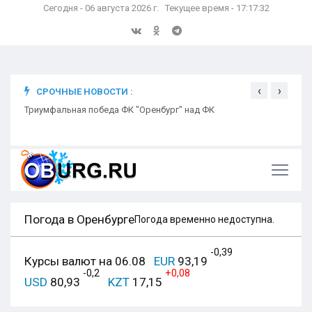
Сегодня - 06 августа 2026 г. Текущее время - 17:17:33
‹
›
СРОЧНЫЕ НОВОСТИ :
ком
Триумфальная победа ФК "Оренбург" над ФК
Откр
Ники
Погода в Оренбурге
Погода временно недоступна.
-0,39
Курсы валют на 06.08
EUR
93,19
-0,2
+0,08
USD
80,93
KZT
17,15