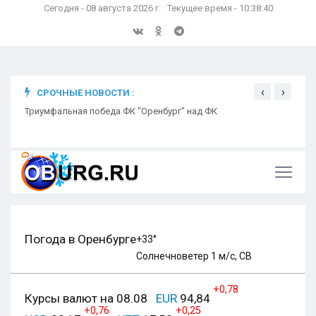
Сегодня - 08 августа 2026 г. Текущее время - 10:38:41
‹
›
СРОЧНЫЕ НОВОСТИ :
ком
Триумфальная победа ФК "Оренбург" над ФК
Откр
Ники
Погода в Оренбурге
+33°
Солнечно
ветер 1 м/с, СВ
+0,78
Курсы валют на 08.08
EUR
94,84
+0,76
+0,25