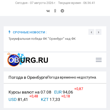
Сегодня - 07 августа 2026 г. Текущее время - 06:36:42
‹
›
СРОЧНЫЕ НОВОСТИ :
ком
Триумфальная победа ФК "Оренбург" над ФК
Откр
Ники
Погода в Оренбурге
Погода временно недоступна.
+0,87
Курсы валют на 07.08
EUR
94,06
+0,48
+0,18
USD
81,41
KZT
17,33